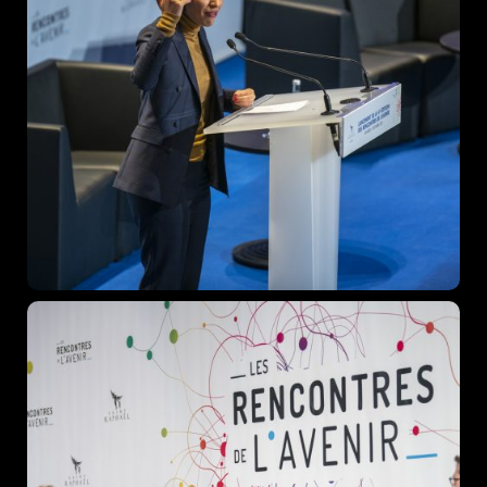
Home
Schedules
Speakers
About