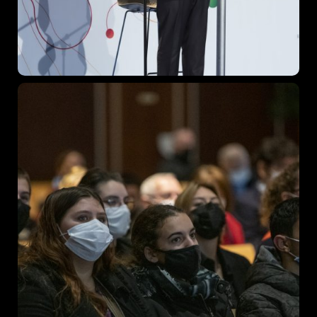
Topics
Business
Engineering
Growth
Platform
When
Sunday to Wednesday
December 23 to 26, 2022
Where