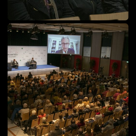
467 Davidson ave
Los Angeles CA 95716
Get directions