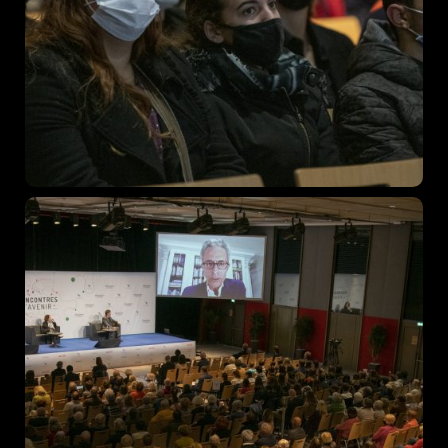
December 23 to 26, 2022
Where
467 Davidson ave
Los Angeles CA 95716
Get directions