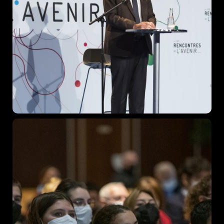
Topics
Business
Engineering
Growth
Platform
When
Sunday to Wednesday