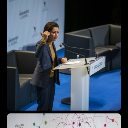
Home
Schedules
Speakers
About