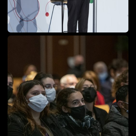
Topics
Business
Engineering
Growth
Platform
When
Sunday to Wednesday
December 23 to 26, 2022
Where