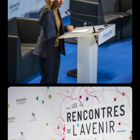
Home
Schedules
Speakers
About