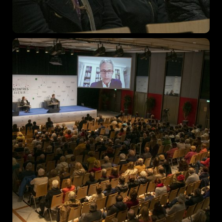
467 Davidson ave
Los Angeles CA 95716
Get directions