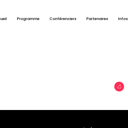
ueil
Programme
Conférenciers
Partenaires
Infos
 sur l’obésité
e
Topics
Business