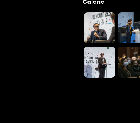
dules
Galerie
When
Sunday to
December 2
kers
Where
467 Davids
Los Angele
t
Get direct