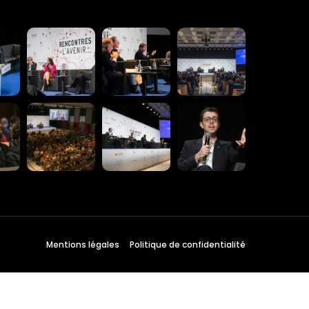
 Wednesday
3 to 26, 2022
on ave
s CA 95716
ions
Mentions légales
Politique de confidentialité