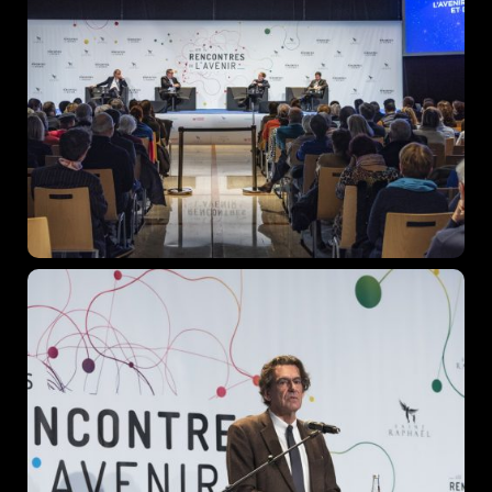
When
Sunday to Wednesday
December 23 to 26, 2022
Where
467 Davidson ave
Los Angeles CA 95716
Get directions