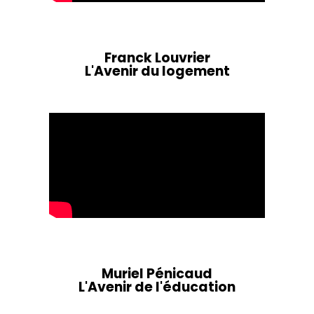
Home
Franck Louvrier
Schedules
L'Avenir du logement
Speakers
About
Muriel Pénicaud
L'Avenir de l'éducation