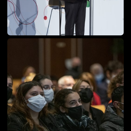
Business
Engineering
Growth
Platform
When
Sunday to Wednesday
December 23 to 26, 2022
Where
467 Davidson ave
Los Angeles CA 95716
Get directions