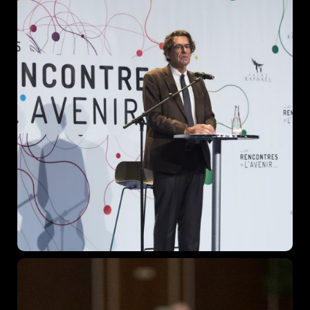
Topics
Business
Engineering
Growth
Platform
When
Sunday to Wednesday
December 23 to 26, 2022
Where
467 Davidson ave
Los Angeles CA 95716
Get directions