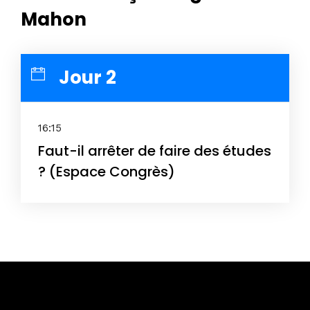
Mahon
Jour 2
Home
Schedules
16:15
Faut-il arrêter de faire des études
Speakers
? (Espace Congrès)
About