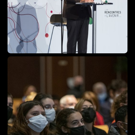
Topics
Business
Engineering
Growth
Platform
When
Sunday to Wednesday
December 23 to 26, 2022
Where
467 Davidson ave
Los Angeles CA 95716
Get directions