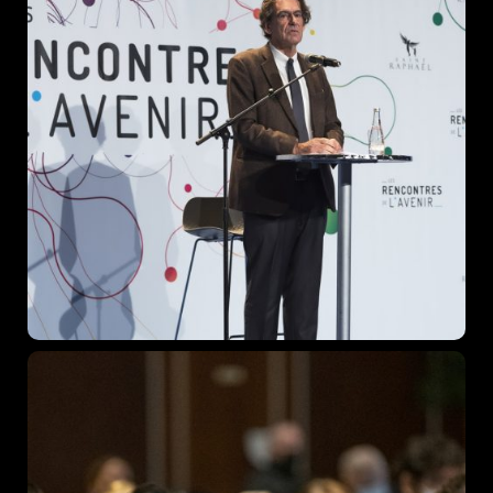
Topics
Business
Engineering
Growth
Platform
When
Sunday to Wednesday
December 23 to 26, 2022
Where
467 Davidson ave
Los Angeles CA 95716
Get directions