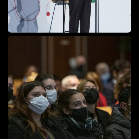
Topics
Business
Engineering
Growth
Platform
When
Sunday to Wednesday
December 23 to 26, 2022
Where
467 Davidson ave
Los Angeles CA 95716
Get directions