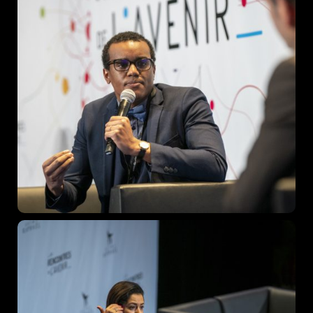
Home
Schedules
Speakers
About