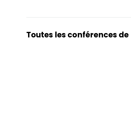
Hom
Toutes les conférences 
Sche
Spea
Abou