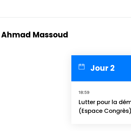
e
de Ahmad Massoud
Topics
Business
dules
When
Jour 2
Sunday to
December 2
kers
Where
18:59
Lutter pour la dém
467 Davids
Los Angele
(Espace Congrès
t
Get direct